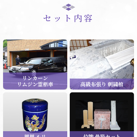
セット内容
リンカーン
リムジン霊柩車
高級布張り 刺繍棺
鳳凰 ルリ
位牌 骨箱セット