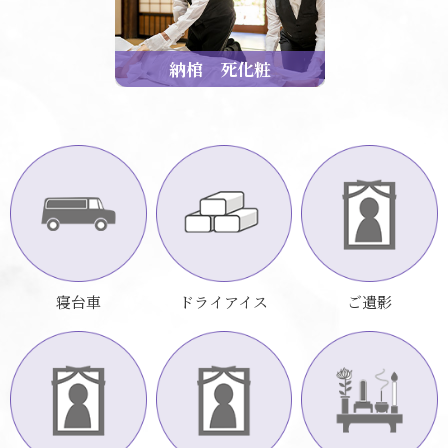
納棺 死化粧
寝台車
ドライアイス
ご遺影