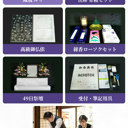
高級御仏依
線香ローソクセット
49日祭壇
受付・筆記用具