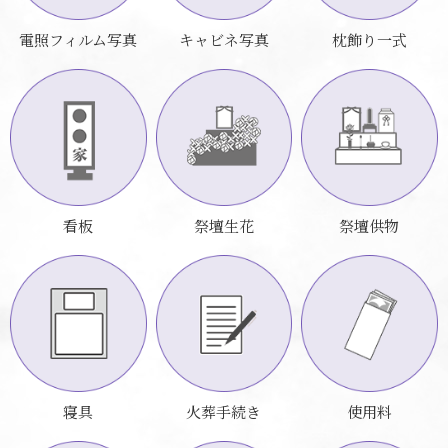
電照フィルム写真
キャビネ写真
枕飾り一式
看板
祭壇生花
祭壇供物
寝具
火葬手続き
使用料